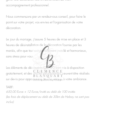
accompagnement professionnel.
Nous commençons par un rendez-vous conseil, pour faire le
point sur votre projet, vos envies et l’organisation de votre
décoration.
Le jour du mariage, j'assure 5 heures de mise en place et 3
heures de désinstallation de la décoration fournie par les
mariés, afin que tout soit parfaitement installé et harmonieux,
sans stress pour vous.
Les éléments de décoration CBWPD sont mis à disposition
gratuitement, et des articles personnalisés peuvent être réalisés
sur devis pour apporter une touche unique à votre ambiance.
TARIF:
650,00 Euros + 12 Euros/invité au delà de 100 invités
(les frais de déplacement au delà de 30km de Habay ne sont pas
inclus)